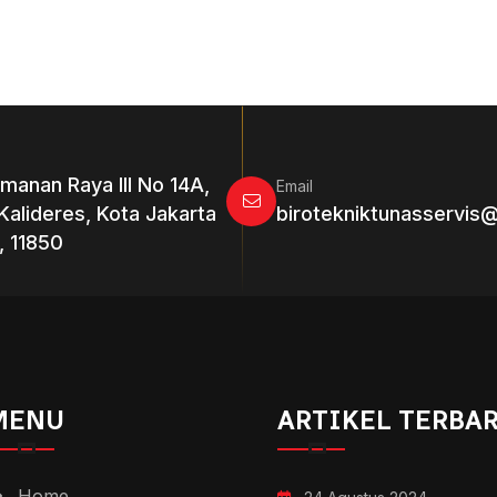
emanan Raya III No 14A,
Email
Kalideres, Kota Jakarta
birotekniktunasservis
, 11850
MENU
ARTIKEL TERBA
Home