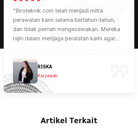
a
“Ketepatan waktu dan kualitas la
tahun,
perawatan dari Biroteknik.com su
 Mereka
biasa. Setiap kali kami mengalami
 agar...
tim mereka merespons dengan...
DENIS
Sales Marketing
Artikel Terkait